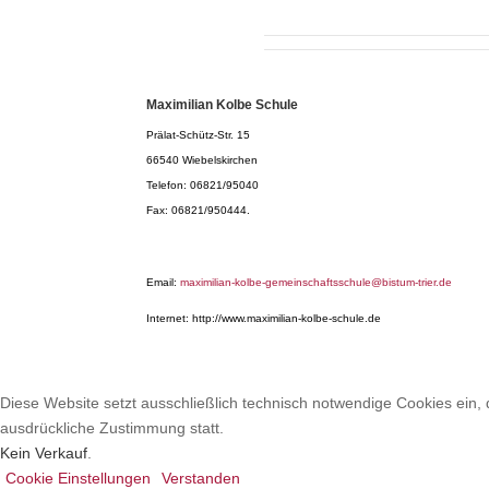
Maximilian Kolbe Schule
Prälat-Schütz-Str. 15
66540 Wiebelskirchen
Telefon: 06821/95040
Fax: 06821/950444.
Email:
maximilian-kolbe-gemeinschaftsschule@bistum-trier.de
Internet: http://www.maximilian-kolbe-schule.de
Diese Website setzt ausschließlich technisch notwendige Cookies ein, d
ausdrückliche Zustimmung statt.
Kein Verkauf
.
Cookie Einstellungen
Verstanden