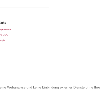
Links
Impressum
DS-GVO
ogin
g, keine Webanalyse und keine Einbindung externer Dienste ohne Ihre