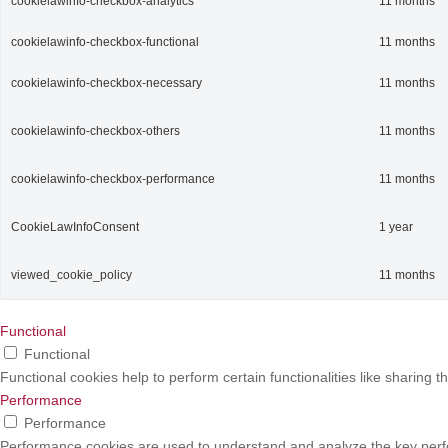
cookielawinfo-checkbox-analytics
11 months
cookielawinfo-checkbox-functional
11 months
cookielawinfo-checkbox-necessary
11 months
cookielawinfo-checkbox-others
11 months
cookielawinfo-checkbox-performance
11 months
CookieLawInfoConsent
1 year
viewed_cookie_policy
11 months
Functional
Functional
Functional cookies help to perform certain functionalities like sharing t
Performance
Performance
Performance cookies are used to understand and analyze the key perform