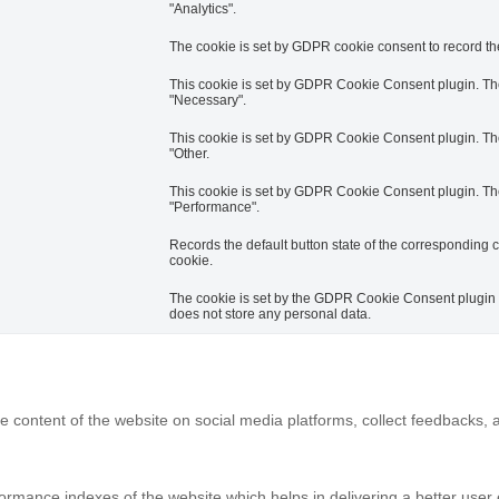
"Analytics".
The cookie is set by GDPR cookie consent to record the
This cookie is set by GDPR Cookie Consent plugin. The 
"Necessary".
This cookie is set by GDPR Cookie Consent plugin. The 
"Other.
This cookie is set by GDPR Cookie Consent plugin. The 
"Performance".
Records the default button state of the corresponding c
cookie.
The cookie is set by the GDPR Cookie Consent plugin an
does not store any personal data.
he content of the website on social media platforms, collect feedbacks, a
ance indexes of the website which helps in delivering a better user ex