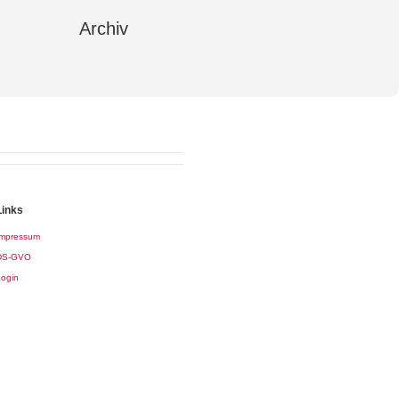
Archiv
Links
Impressum
DS-GVO
ogin