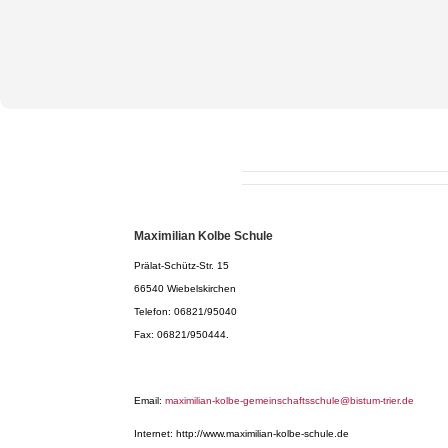
Maximilian Kolbe Schule
Prälat-Schütz-Str. 15
66540 Wiebelskirchen
Telefon: 06821/95040
Fax: 06821/950444.
Email:
maximilian-kolbe-gemeinschaftsschule@bistum-trier.de
Internet: http://www.maximilian-kolbe-schule.de