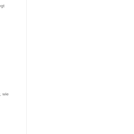
egt
, wie