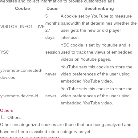
websites and collect information to provide customized ads.
Cookie
Dauer
Beschreibung
5
A cookie set by YouTube to measure
months
bandwidth that determines whether the
VISITOR_INFO1_LIVE
27
user gets the new or old player
days
interface.
YSC cookie is set by Youtube and is
YSC
session
used to track the views of embedded
videos on Youtube pages.
YouTube sets this cookie to store the
yt-remote-connected-
never
video preferences of the user using
devices
embedded YouTube video.
YouTube sets this cookie to store the
yt-remote-device-id
never
video preferences of the user using
embedded YouTube video.
Others
Others
Other uncategorized cookies are those that are being analyzed and
have not been classified into a category as yet.