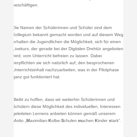
beschäftigen.
Die Namen der Schülerinnen und Schüler sind dem
Kollegium bekannt gemacht worden und auf diesem Weg
erhalten die Jugendlichen die Möglichkeit, sich für einen
Livekurs, der gerade bei der Digitalen Drehtür angeboten
wird, vom Unterricht befreien zu lassen. Dabei
verpflichten sie sich natürlich auf, den besprochenen
Unterrichtsinhalt nachzuarbeiten, was in der Pilotphase
ganz gut funktioniert hat.
Bleibt zu hoffen, dass wir weiterhin Schülerinnen und
Schülern diese Möglichkeit des individuellen, Interessen
geleiteten Lernens anbieten können gemäß unserem
Motto „
M
aximilian-
K
olbe-
S
chulen
m
achen
K
inder
s
tark“.