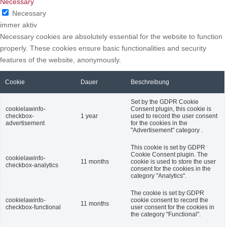
Necessary
Necessary
immer aktiv
Necessary cookies are absolutely essential for the website to function
properly. These cookies ensure basic functionalities and security
features of the website, anonymously.
Cookie
Dauer
Beschreibung
Set by the GDPR Cookie
cookielawinfo-
Consent plugin, this cookie is
checkbox-
1 year
used to record the user consent
advertisement
for the cookies in the
"Advertisement" category .
This cookie is set by GDPR
Cookie Consent plugin. The
cookielawinfo-
11 months
cookie is used to store the user
checkbox-analytics
consent for the cookies in the
category "Analytics".
The cookie is set by GDPR
cookielawinfo-
cookie consent to record the
11 months
checkbox-functional
user consent for the cookies in
the category "Functional".