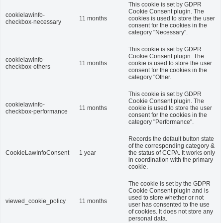
This cookie is set by GDPR
Cookie Consent plugin. The
cookielawinfo-
11 months
cookies is used to store the user
checkbox-necessary
consent for the cookies in the
category "Necessary".
This cookie is set by GDPR
Cookie Consent plugin. The
cookielawinfo-
11 months
cookie is used to store the user
checkbox-others
consent for the cookies in the
category "Other.
This cookie is set by GDPR
Cookie Consent plugin. The
cookielawinfo-
11 months
cookie is used to store the user
checkbox-performance
consent for the cookies in the
category "Performance".
Records the default button state
of the corresponding category &
CookieLawInfoConsent
1 year
the status of CCPA. It works only
in coordination with the primary
cookie.
The cookie is set by the GDPR
Cookie Consent plugin and is
used to store whether or not
viewed_cookie_policy
11 months
user has consented to the use
of cookies. It does not store any
personal data.