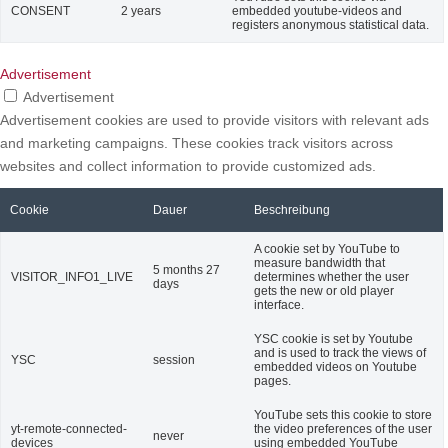
CONSENT
2 years
embedded youtube-videos and
registers anonymous statistical data.
Advertisement
Advertisement
Advertisement cookies are used to provide visitors with relevant ads
and marketing campaigns. These cookies track visitors across
websites and collect information to provide customized ads.
Cookie
Dauer
Beschreibung
A cookie set by YouTube to
measure bandwidth that
5 months 27
VISITOR_INFO1_LIVE
determines whether the user
days
gets the new or old player
interface.
YSC cookie is set by Youtube
and is used to track the views of
YSC
session
embedded videos on Youtube
pages.
YouTube sets this cookie to store
yt-remote-connected-
the video preferences of the user
never
devices
using embedded YouTube